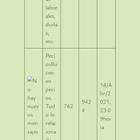
labor
ales,
duda
s,
etc.
Peci
osBu
ceo
en
14/A
peci
br/2
os.
942
021,
Tod
742
4
23:0
o lo
9hev
relac
ia
iona
do