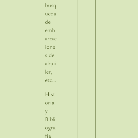
busq
ueda
de
emb
arcac
ione
s de
alqui
ler,
etc…
Hist
oria
y
Bibli
ogra
fía