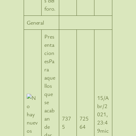
s del
foro.
General
Pres
enta
cion
esPa
ra
aque
llos
que
15/A
se
br/2
acab
021,
an
737
725
23:4
de
5
64
9mic
dar