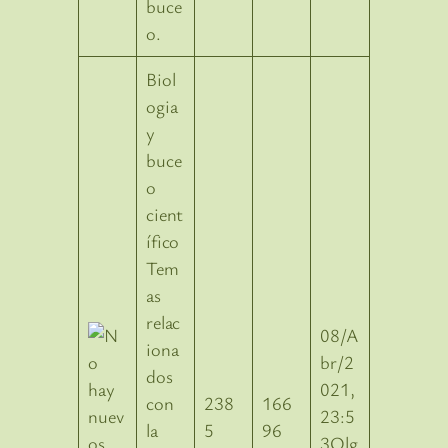
buce
o.
Biol
ogia
y
buce
o
cient
ífico
Tem
as
relac
08/A
iona
br/2
dos
021,
con
238
166
23:5
la
5
96
3Olg