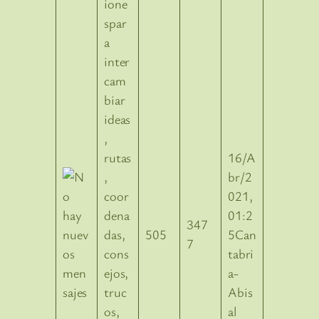
ione
spar
a
inter
cam
biar
ideas
,
rutas
16/A
,
br/2
coor
021,
dena
01:2
347
das,
505
5Can
7
cons
tabri
ejos,
a-
truc
Abis
os,
al