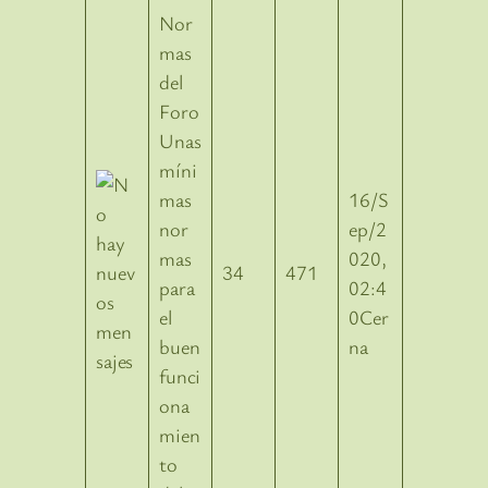
Nor
mas
del
Foro
Unas
míni
mas
16/S
nor
ep/2
mas
020,
34
471
para
02:4
el
0Cer
buen
na
funci
ona
mien
to