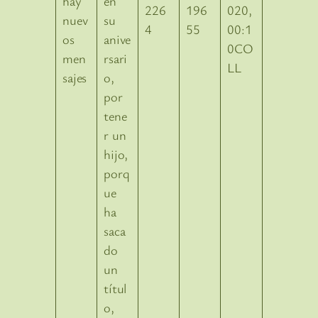
en
226
196
020,
su
4
55
00:1
anive
0CO
rsari
LL
o,
por
tene
r un
hijo,
porq
ue
ha
saca
do
un
títul
o,