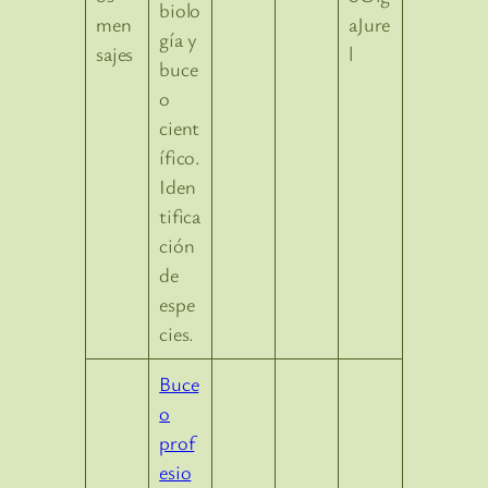
biolo
aJure
gía y
l
buce
o
cient
ífico.
Iden
tifica
ción
de
espe
cies.
Buce
o
prof
esio