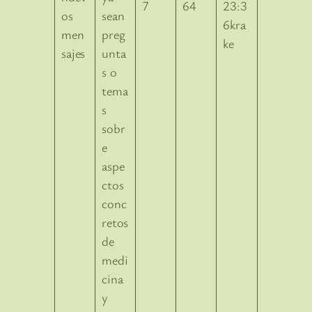
7
64
23:3
sean
6kra
preg
ke
unta
s o
tema
s
sobr
e
aspe
ctos
conc
retos
de
medi
cina
y