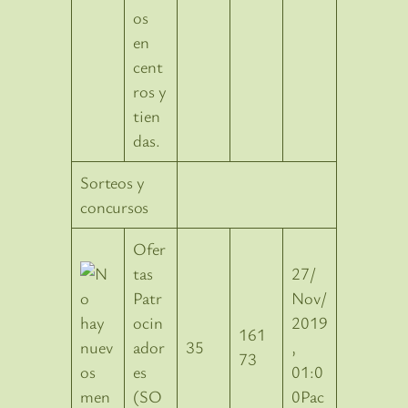
os
en
cent
ros y
tien
das.
Sorteos y
concursos
Ofer
tas
27/
Patr
Nov/
ocin
2019
161
ador
35
,
73
es
01:0
(SO
0Pac