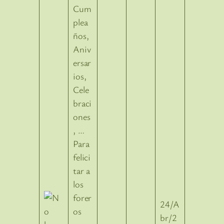
Cum
plea
ños,
Aniv
ersar
ios,
Cele
braci
ones
, …
Para
felici
tar a
los
forer
24/A
os
br/2