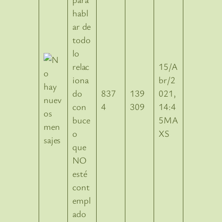
habl
ar de
todo
lo
relac
15/A
iona
br/2
do
837
139
021,
con
4
309
14:4
buce
5MA
o
XS
que
NO
esté
cont
empl
ado