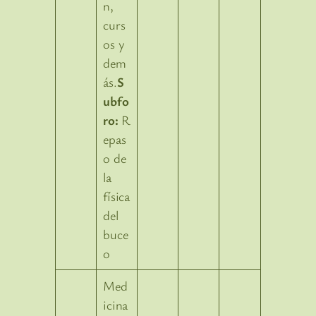
n,
curs
os y
dem
ás.
S
ubfo
ro:
R
epas
o de
la
física
del
buce
o
Med
icina