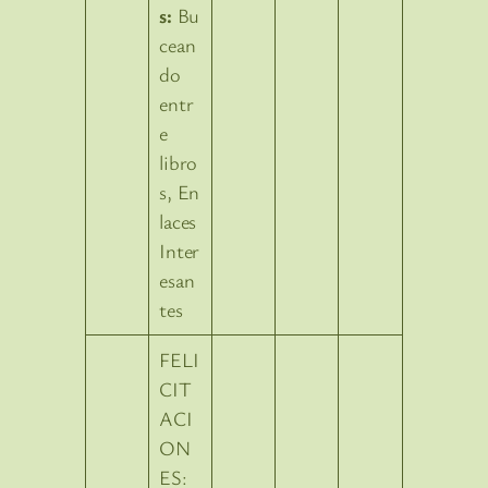
s:
Bu
cean
do
entr
e
libro
s, En
laces
Inter
esan
tes
FELI
CIT
ACI
ON
ES: