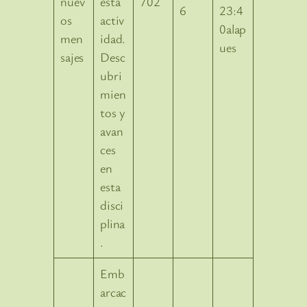
esta
702
6
23:4
activ
0alap
idad.
ues
Desc
ubri
mien
tos y
avan
ces
en
esta
disci
plina
.
Emb
arcac