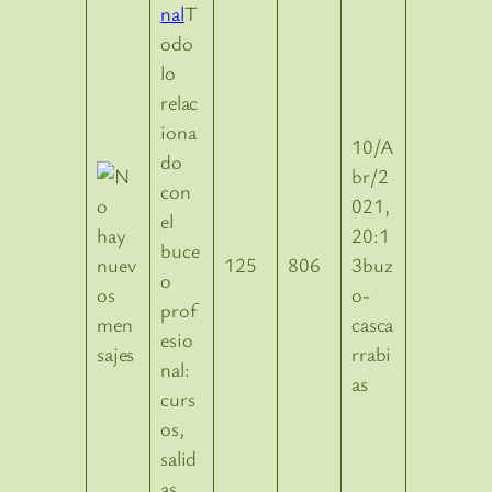
nal
T
odo
lo
relac
iona
10/A
do
br/2
con
021,
el
20:1
buce
125
806
3buz
o
o-
prof
casca
esio
rrabi
nal:
as
curs
os,
salid
as