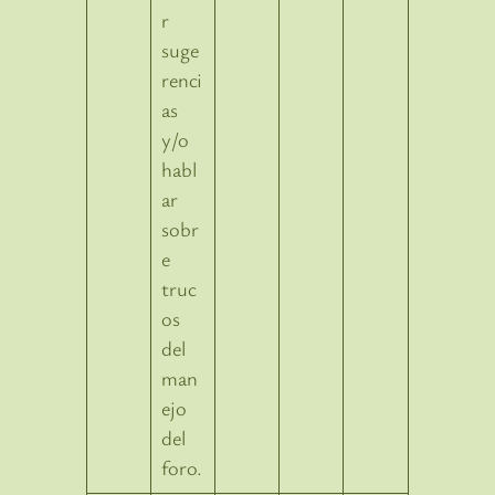
r
suge
renci
as
y/o
habl
ar
sobr
e
truc
os
del
man
ejo
del
foro.