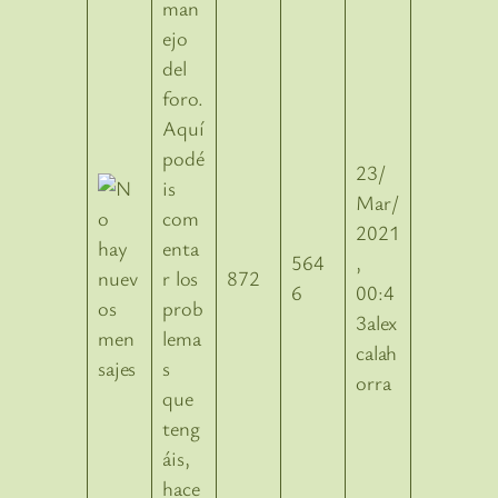
man
ejo
del
foro.
Aquí
podé
23/
is
Mar/
com
2021
enta
564
,
r los
872
6
00:4
prob
3alex
lema
calah
s
orra
que
teng
áis,
hace