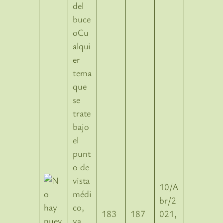
del
buce
oCu
alqui
er
tema
que
se
trate
bajo
el
punt
o de
vista
10/A
médi
br/2
co,
183
187
021,
ya