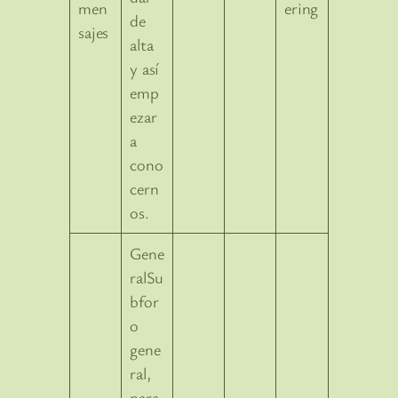
ering
de
alta
y así
emp
ezar
a
cono
cern
os.
Gene
ralSu
bfor
o
gene
ral,
para