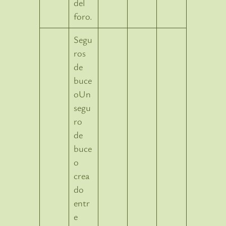
del
foro.
Segu
ros
de
buce
oUn
segu
ro
de
buce
o
crea
do
entr
e