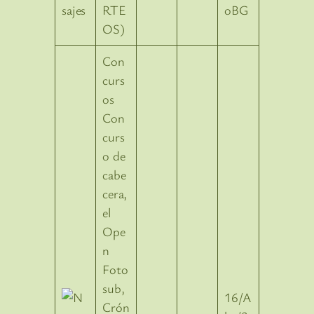
RTE
oBG
OS)
Con
curs
os
Con
curs
o de
cabe
cera,
el
Ope
n
Foto
sub,
16/A
Crón