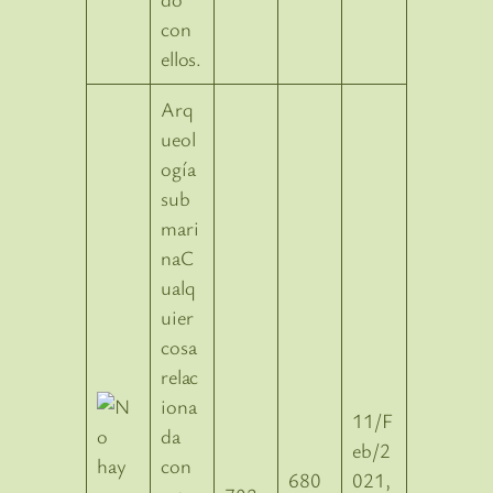
con
ellos.
Arq
ueol
ogía
sub
mari
naC
ualq
uier
cosa
relac
iona
11/F
da
eb/2
con
680
021,