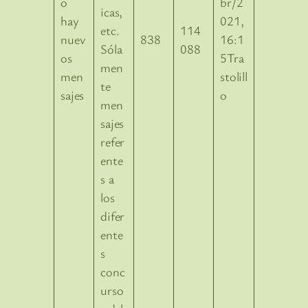
br/2
icas,
021,
etc.
114
838
16:1
Sóla
088
5Tra
men
stolill
te
o
men
sajes
refer
ente
s a
los
difer
ente
s
conc
urso