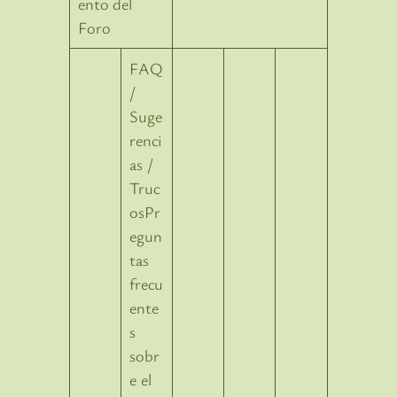
ento del
Foro
FAQ
/
Suge
renci
as /
Truc
osPr
egun
tas
frecu
ente
s
sobr
e el