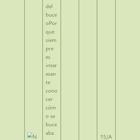
del
buce
oPor
que
siem
pre
es
inter
esan
te
cono
cer
cóm
o se
buce
aba
15/A