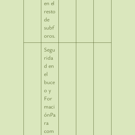
en el
resto
de
subf
oros.
Segu
rida
d en
el
buce
o y
For
maci
ónPa
ra
com