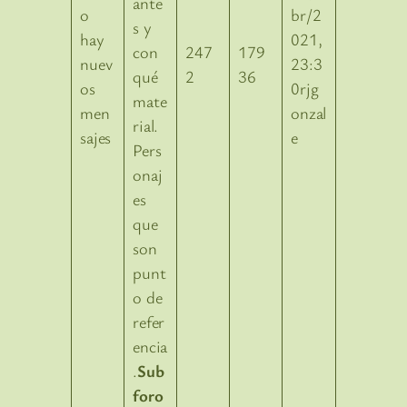
ante
br/2
s y
021,
con
247
179
23:3
qué
2
36
0rjg
mate
onzal
rial.
e
Pers
onaj
es
que
son
punt
o de
refer
encia
.
Sub
foro