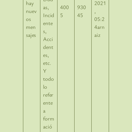
2021
as,
400
930
,
Incid
5
45
05:2
ente
4arn
s,
aiz
Acci
dent
es,
etc.
Y
todo
lo
refer
ente
a
form
ació