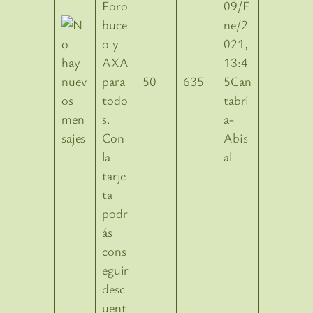
Foro
09/E
buce
ne/2
o y
021,
AXA
13:4
para
50
635
5Can
todo
tabri
s.
a-
Con
Abis
la
al
tarje
ta
podr
ás
cons
eguir
desc
uent